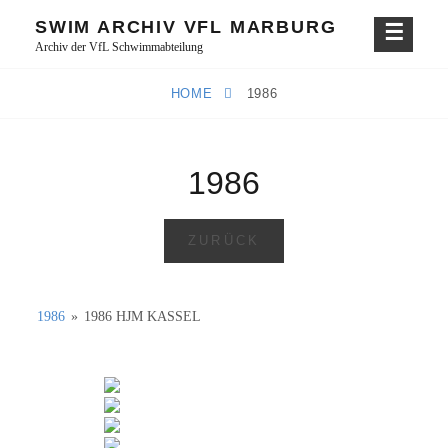
Skip
SWIM ARCHIV VFL MARBURG
to
Archiv der VfL Schwimmabteilung
content
HOME
1986
1986
ZURÜCK
1986
»
1986 HJM KASSEL